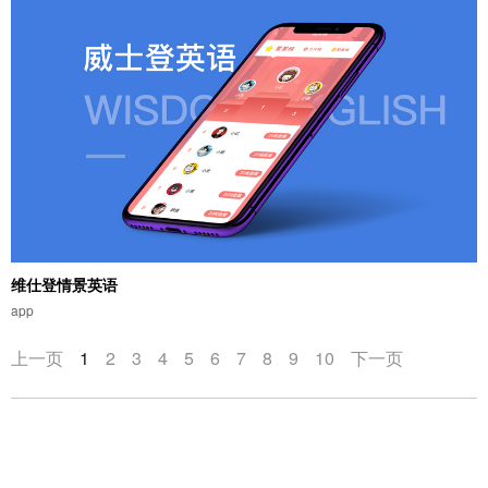
维仕登情景英语
app
上一页
1
2
3
4
5
6
7
8
9
10
下一页